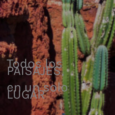
Todos los
PAISAJES,
en un solo
LUGAR