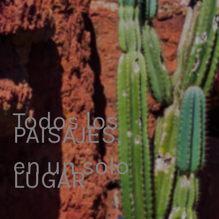
Todos los
PAISAJES,
en un solo
LUGAR