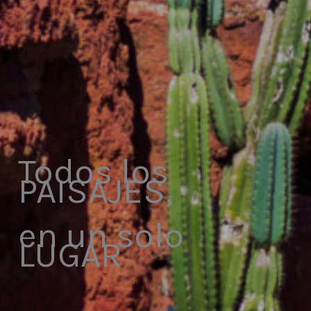
Todos los
PAISAJES,
en un solo
LUGAR