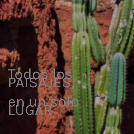
Todos los
PAISAJES,
en un solo
LUGAR