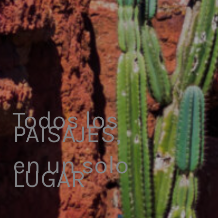
Todos los
PAISAJES,
en un solo
LUGAR