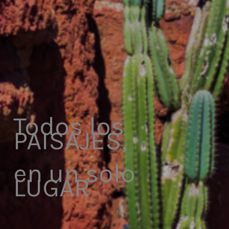
Todos los
PAISAJES,
en un solo
LUGAR