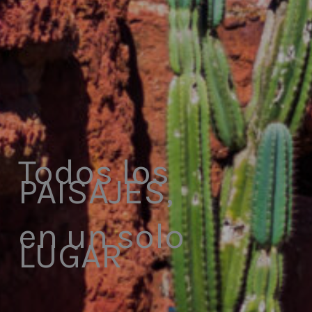
Todos los
PAISAJES,
en un solo
LUGAR