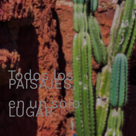
Todos los
PAISAJES,
en un solo
LUGAR