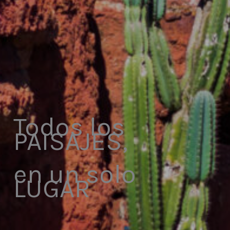
Todos los
PAISAJES,
en un solo
LUGAR