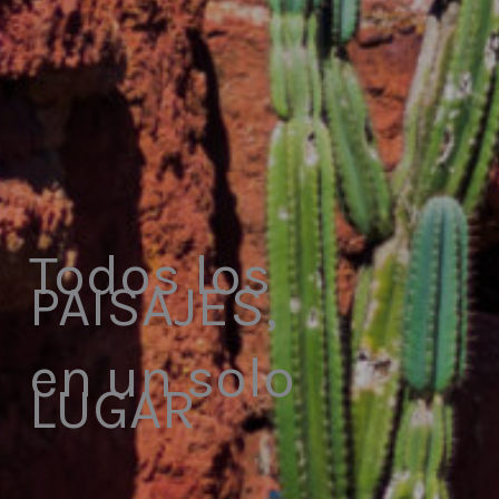
Todos los
PAISAJES,
en un solo
LUGAR