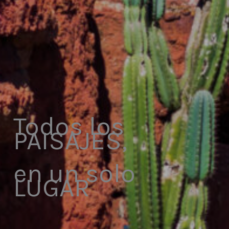
Todos los
PAISAJES,
en un solo
LUGAR