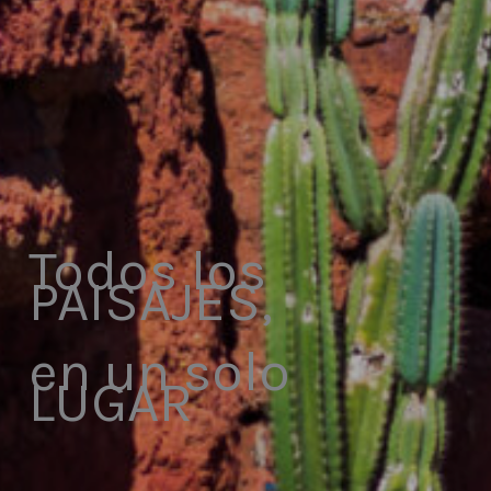
Todos los
PAISAJES,
en un solo
LUGAR