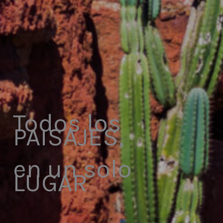
Todos los
PAISAJES,
en un solo
LUGAR