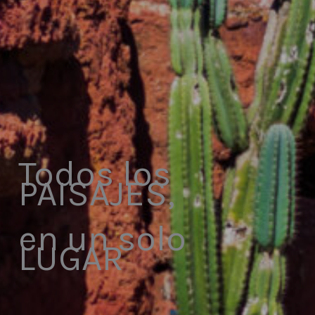
Todos los
PAISAJES,
en un solo
LUGAR