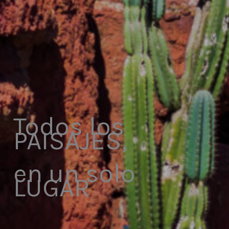
Todos los
PAISAJES,
en un solo
LUGAR