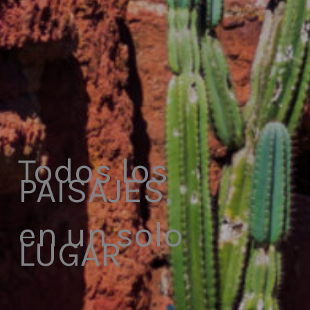
Todos los
PAISAJES,
en un solo
LUGAR