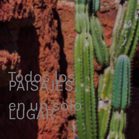
Todos los
PAISAJES,
en un solo
LUGAR