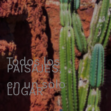
Todos los
PAISAJES,
en un solo
LUGAR