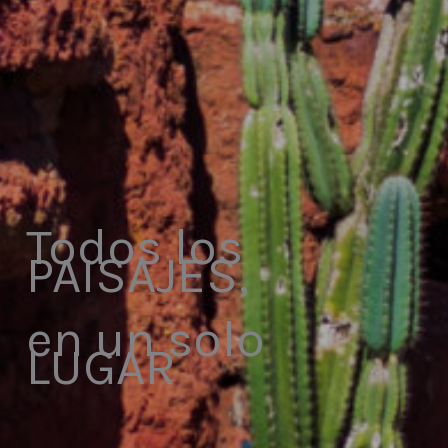
Todos los
PAISAJES,
en un solo
LUGAR