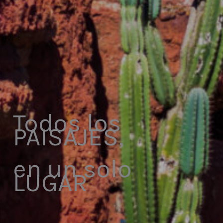
Todos los
PAISAJES,
en un solo
LUGAR