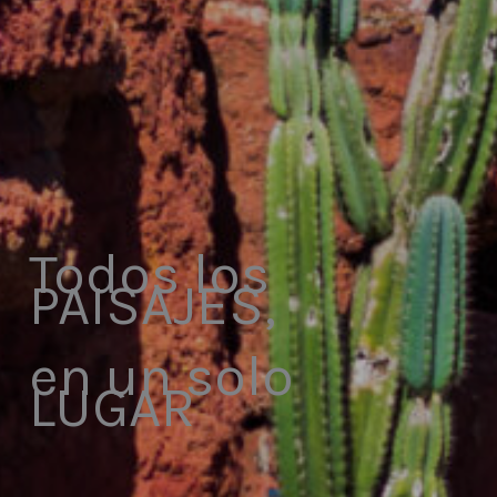
Todos los
PAISAJES,
en un solo
LUGAR