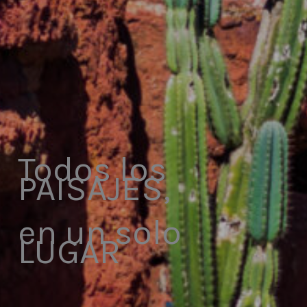
Todos los
PAISAJES,
en un solo
LUGAR