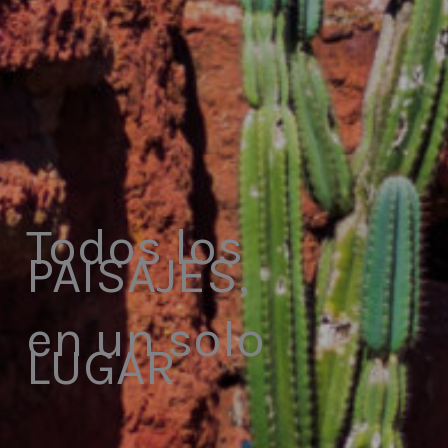
Todos los
PAISAJES,
en un solo
LUGAR